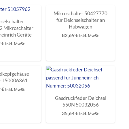
Mikroschalter 50427770
für Deichselschalter an
hselschalter
Hubwagen
 Mikroschalter
heinrich Geräte
82,69
€
inkl. MwSt.
9
€
inkl. MwSt.
elkopfgehäuse
eil 50006361
9
€
inkl. MwSt.
Gasdruckfeder Deichsel
550N 50032056
35,64
€
inkl. MwSt.