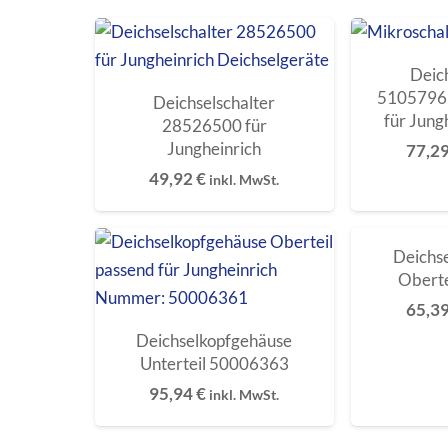
Deic
51057962
Deichselschalter
für Jung
28526500 für
Jungheinrich
77,2
49,92
€
inkl. MwSt.
Deichs
Obert
65,3
Deichselkopfgehäuse
Unterteil 50006363
95,94
€
inkl. MwSt.