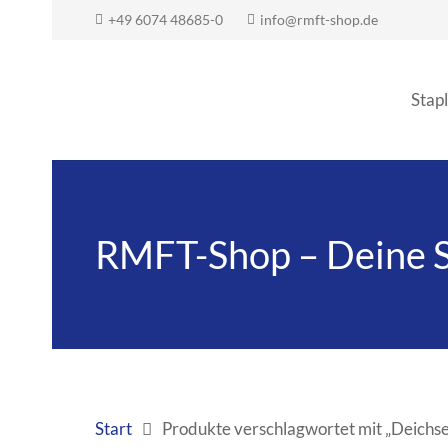
+49 6074 48685-0
info@rmft-shop.de
Stapl
RMFT-Shop – Deine 
Start
Produkte verschlagwortet mit „Deichse