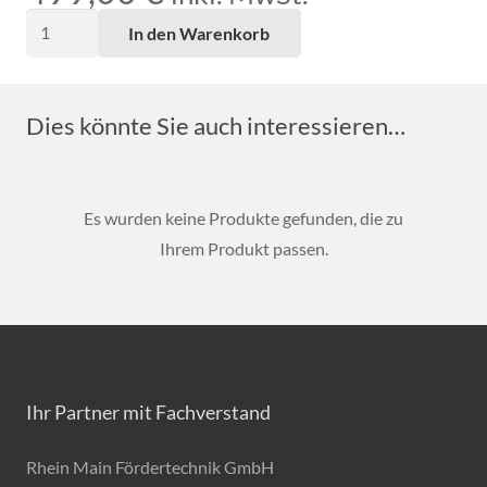
Sonnenschirmtisch
In den Warenkorb
komplett,
Platte
Akazie
Dies könnte Sie auch interessieren…
25mm,
Veredelt
Menge
Es wurden keine Produkte gefunden, die zu
Ihrem Produkt passen.
Ihr Partner mit Fachverstand
Rhein Main Fördertechnik GmbH