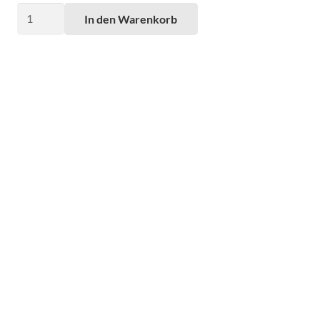
Sonnenschirmtisch
In den Warenkorb
komplett,
Platte
Akazie
25mm,
Veredelt
Menge