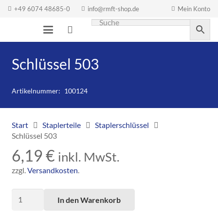
+49 6074 48685-0
info@rmft-shop.de
Mein Konto
Schlüssel 503
Artikelnummer:
100124
Start
Staplerteile
Staplerschlüssel
Schlüssel 503
6,19
€
inkl. MwSt.
zzgl.
Versandkosten
.
Schlüssel
In den Warenkorb
503