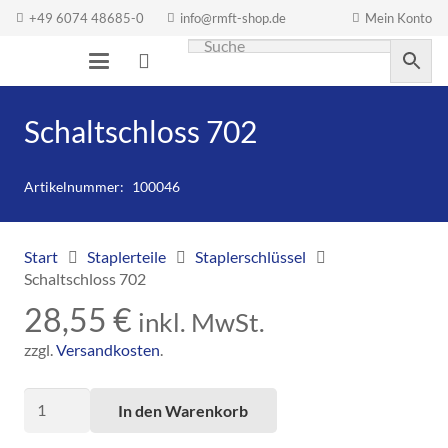
+49 6074 48685-0
info@rmft-shop.de
Mein Konto
Schaltschloss 702
Artikelnummer:
100046
Start
Staplerteile
Staplerschlüssel
Schaltschloss 702
28,55
€
inkl. MwSt.
zzgl.
Versandkosten
.
Schaltschloss
In den Warenkorb
702