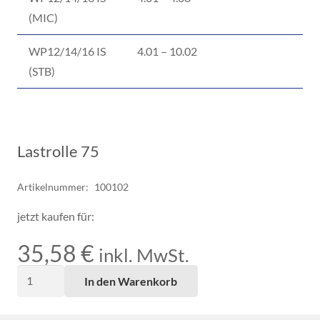
(MIC)
WP12/14/16 IS
4.01 – 10.02
(STB)
Lastrolle 75
Artikelnummer:
100102
jetzt kaufen für:
35,58
€
inkl. MwSt.
Lastrolle
In den Warenkorb
75
Menge