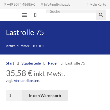
+49 6074 48685-0
info@rmft-shop.de
Mein Konto
Lastrolle 75
Artikelnummer:
100102
Start
Staplerteile
Räder
Lastrolle 75
35,58
€
inkl. MwSt.
zzgl.
Versandkosten
.
Lastrolle
In den Warenkorb
75
Menge