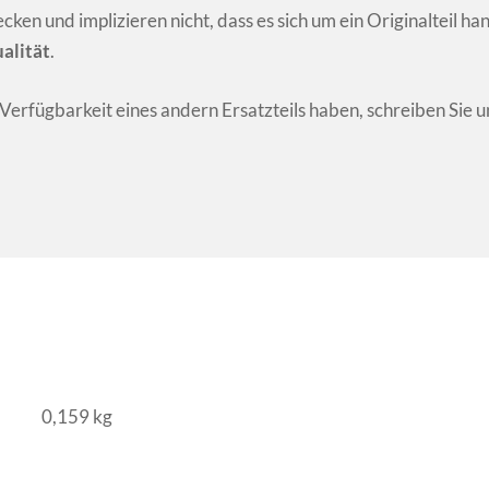
n und implizieren nicht, dass es sich um ein Originalteil ha
alität
.
r Verfügbarkeit eines andern Ersatzteils haben, schreiben Sie u
0,159 kg