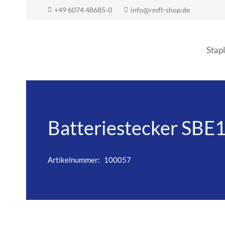
+49 6074 48685-0
info@rmft-shop.de
Stapl
Batteriestecker SBE
Artikelnummer:
100057