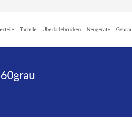
erteile
Torteile
Überladebrücken
Neugeräte
Gebrau
160grau