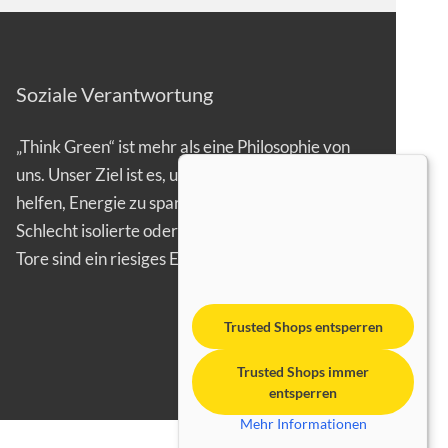
Soziale Verantwortung
„Think Green“ ist mehr als eine Philosophie von
uns. Unser Ziel ist es, unseren Kunden zu
helfen, Energie zu sparen.
Schlecht isolierte oder gar offen stehende
Tore sind ein riesiges Energieproblem…
Trusted Shops entsperren
Trusted Shops immer
entsperren
Mehr Informationen