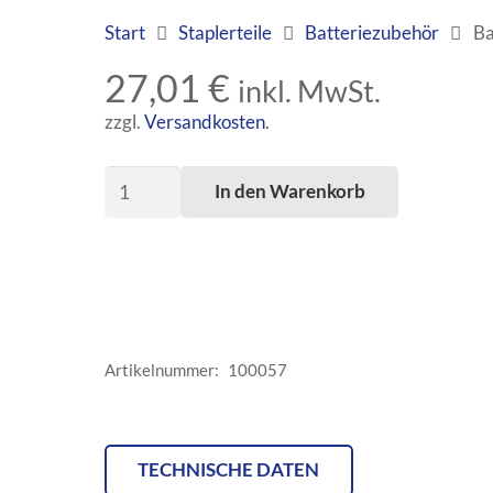
Start
Staplerteile
Batteriezubehör
Ba
27,01
€
inkl. MwSt.
zzgl.
Versandkosten
.
Batteriestecker
In den Warenkorb
SBE160grau
Menge
Artikelnummer:
100057
TECHNISCHE DATEN