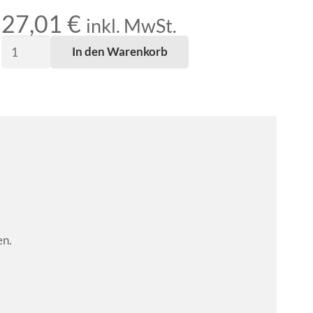
27,01
€
inkl. MwSt.
Batteriestecker
In den Warenkorb
SBE160grau
Menge
en.