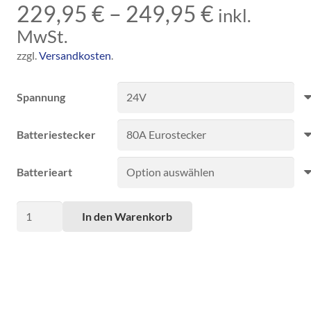
229,95
€
–
249,95
€
inkl.
MwSt.
zzgl.
Versandkosten
.
Spannung
Batteriestecker
Batterieart
Ladegerät
In den Warenkorb
Q112V-
24V
15A
universal
für