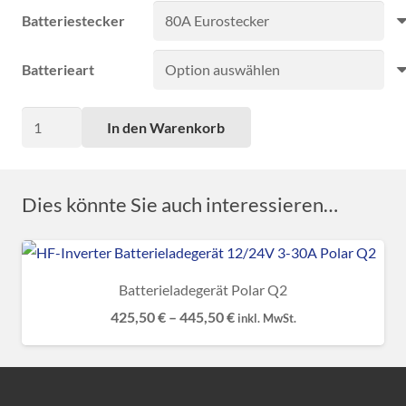
Batteriestecker
Batterieart
Ladegerät
In den Warenkorb
Q112V-
24V
15A
Dies könnte Sie auch interessieren…
universal
für
alle
Batterieladegerät Polar Q2
Batterietypen
425,50
€
–
445,50
€
inkl. MwSt.
bis
180Ah
von
Polar