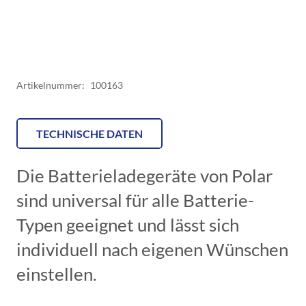
alle
Batterietypen
bis
180Ah
Artikelnummer:
100163
von
Polar
Menge
TECHNISCHE DATEN
Die Batterieladegeräte von Polar
sind universal für alle Batterie-
Typen geeignet und lässt sich
individuell nach eigenen Wünschen
einstellen.