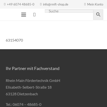
+49 6074 48685-0
info@rmft-shop.de
Mein Konto
63154070
Ihr Partner mit Fachverstand
Rhein Main Fördertechnik GmbH
Elisabeth-Selbert-Straße 18
63128 Dietzenbach
Tel.: 06074 – 48685-0