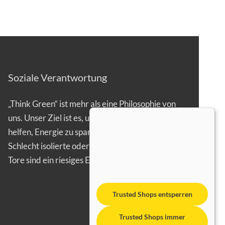
Soziale Verantwortung
„Think Green“ ist mehr als eine Philosophie von
uns. Unser Ziel ist es, unseren Kunden zu
helfen, Energie zu sparen.
Schlecht isolierte oder gar offen stehende
Tore sind ein riesiges Energieproblem…
Trusted Shops entsperren
Trusted Shops immer