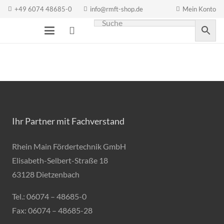
+49 6074 48685-0
info@rmft-shop.de
Mein Konto
Ihr Partner mit Fachverstand
Rhein Main Fördertechnik GmbH
Elisabeth-Selbert-Straße 18
63128 Dietzenbach
Tel.: 06074 – 48685-0
Fax: 06074 – 48685-28