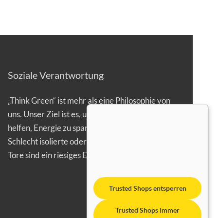
Soziale Verantwortung
„Think Green“ ist mehr als eine Philosophie von
uns. Unser Ziel ist es, unseren Kunden zu
helfen, Energie zu sparen.
Schlecht isolierte oder gar offen stehende
Tore sind ein riesiges Energieproblem…
Trusted Shops entsperren
Trusted Shops immer