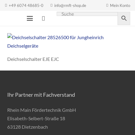
+49 6074 48685-0
info@rmft-shop.de
Mein Konto
Deichselschalter EJE EJC
Ihr Partner mit Fachverstand
Rhein Main Fördertechnik GmbH
Elisabeth-Selbert-Straße 18
63128 Dietzenbach