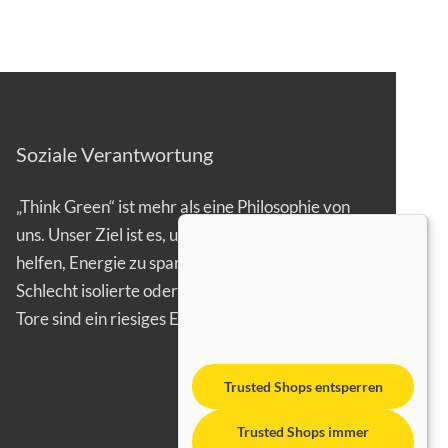
Soziale Verantwortung
„Think Green“ ist mehr als eine Philosophie von
uns. Unser Ziel ist es, unseren Kunden zu
helfen, Energie zu sparen.
Schlecht isolierte oder gar offen stehende
Tore sind ein riesiges Energieproblem…
Trusted Shops entsperren
Trusted Shops immer