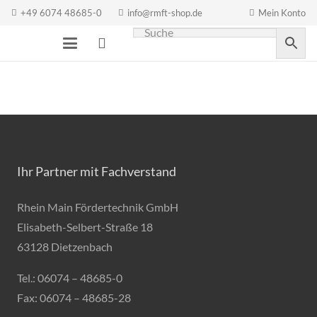
+49 6074 48685-0
info@rmft-shop.de
Mein Konto
Ihr Partner mit Fachverstand
Rhein Main Fördertechnik GmbH
Elisabeth-Selbert-Straße 18
63128 Dietzenbach
Tel.: 06074 – 48685-0
Fax: 06074 – 48685-28