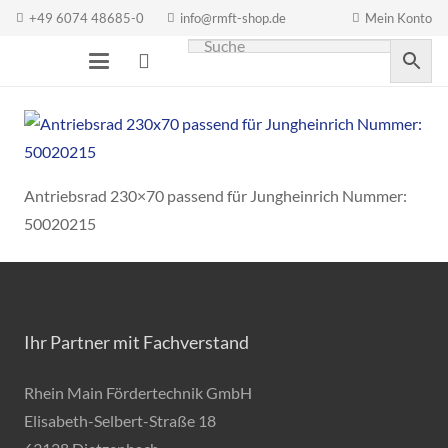
+49 6074 48685-0
info@rmft-shop.de
Mein Konto
Antriebsrad 230×70 passend für Jungheinrich Nummer:
50020215
Ihr Partner mit Fachverstand
Rhein Main Fördertechnik GmbH
Elisabeth-Selbert-Straße 18