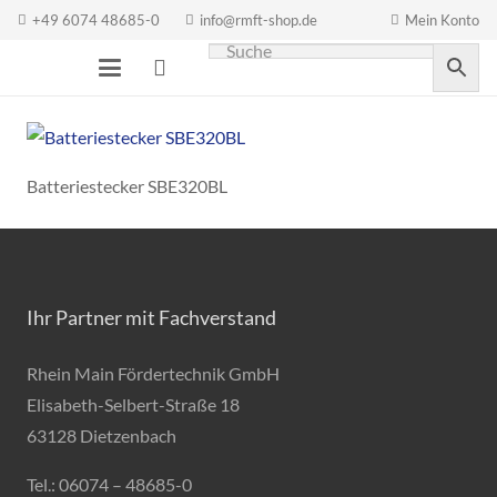
+49 6074 48685-0
info@rmft-shop.de
Mein Konto
Batteriestecker SBE320BL
Ihr Partner mit Fachverstand
Rhein Main Fördertechnik GmbH
Elisabeth-Selbert-Straße 18
63128 Dietzenbach
Tel.: 06074 – 48685-0